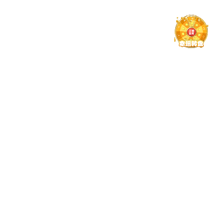
数据安全 全方位防护
在乐鱼体育登录网页入口平台，数据防护不仅是底层机
制，更是平台运营的基本责任。我们从用户访问到操作
全流程建立安全通道，有效防范多类潜在风险。
多重加密策略，防止数据泄露