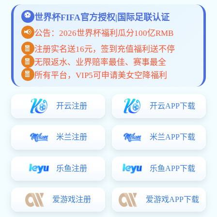
手机App
网页版
世界杯版权争议背后：中国市场对
全球赛事的重要性与价值解析
2026-06-28 02:05
39 次阅读
首页
/
体育热讯
随着世界杯这一全球最受欢迎的足球赛事的临近，围