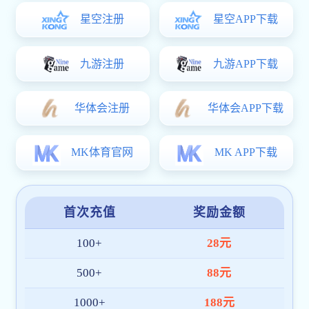
绕其版权的争议再次引发了广泛关注。本文将从多个
角度分析中国市场在全球赛事中的重要性与价值，探
讨世界杯版权争议背后的深层次原因。首先，中国作
为一个拥有庞大观众基础和消费潜力的市场，对国际
体育赛事的影响日益显著。其次，数字化时代使得赛
事转播和版权交易方式发生了翻天覆地的变化，这也
促使各方对中国市场更加重视。第三，中国本土企业
在体育营销方面逐渐崭露头角，为全球品牌提供了新
的合作机会。最后，政府政策和社会文化对体育产业
的发展也起到了不可忽视的推动作用。通过这些方面
的分析，我们可以更好地理解世界杯版权争议背后隐
藏的商业逻辑和市场价值。
1、中国市场的重要性