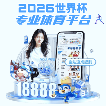
注册入口
乐鱼体育登录网页入口
APP与
网页版入口｜畅享全球体育赛
事与数据服务
欢迎访问
乐鱼体育登录网页入口
，提供全面覆
盖足球、篮球、电竞等项目的赛事资讯与数据内
容， 支持
APP下载
与
网页使用
，每日同步更新
千场比赛，聚焦热门体育内容， 助您轻松获取
赛事动态，掌握比赛节奏。