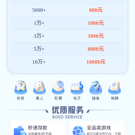
对于米切尔来说，绝杀球不仅仅是一种荣耀，更是一
种责任。他明白，在职业体育中，每一场比赛都是新
的挑战，不可能永远停留在过去的辉煌上。因此，他
希望能够把注意力集中在如何提升自己的表现以及带
领球队继续前进上。
米切尔还指出，尽管绝杀球带来了短暂的兴奋感，但
长远来看，真正决定球队成就的是每一场比赛中的稳
定表现。他相信只要保持专注和努力，就能创造更多
机会，而不是依赖于某一个瞬间或事件。
2、主场优势的重要性
谈及未来目标，米切尔强调了主场优势的重要性。在
NBA联赛中，主场作战通常意味着更高的胜率，因为
熟悉环境和球迷支持可以极大地激励队员。米切尔认