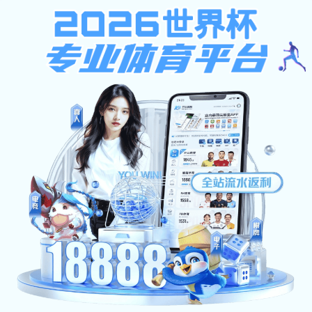
注册入口
乐鱼体育登录网页入口
APP与
网页版入口｜畅享全球体育赛
事与数据服务
欢迎访问
乐鱼体育登录网页入口
，提供全面覆
盖足球、篮球、电竞等项目的赛事资讯与数据内
容， 支持
APP下载
与
网页使用
，每日同步更新
千场比赛，聚焦热门体育内容， 助您轻松获取
赛事动态，掌握比赛节奏。