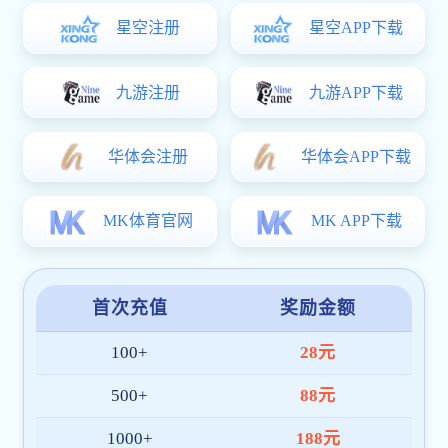
的技术和不屈的精神获得了无数荣誉。即使在41岁高
龄，他依然保持着顶级竞技状态。本赛季，C罗所在
的球队如果在剩余的两场比赛中全胜，将有机会实现
双冠荣耀。这不仅是对他职业生涯的进一步肯定，也
是对他坚持与努力的最佳回报。本文将从四个方面详
细阐述C罗在41岁时再创辉煌的重要性，包括他的职
业成就、身体素质、心理素质以及对年轻球员的影
响，最终总结其伟大的职业生涯对于当今足球界的启
示。
1、C罗辉煌职业成就
C罗自2002年出道以来，便展现出了超凡的天赋与潜
力。他曾效力于多支顶级俱乐部，包括曼联、皇家马
德里和尤文图斯，每一段旅程都为他赢得了无数荣