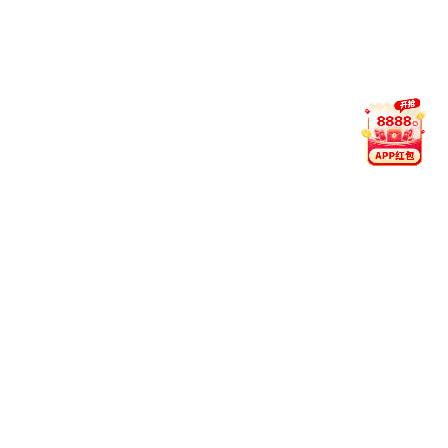
荣耀，那将为他的职业生涯书写浓厚的一笔。同时，
这个故事也告诉我们，只要拥有坚定信念、持续努
力，就一定能够创造属于自己的辉煌人生！
上一篇：
骑士终于领悟游戏真谛，挑战极限迎…
下一篇：
老詹再度拖延决策各队耐心面临考
相关推荐文章