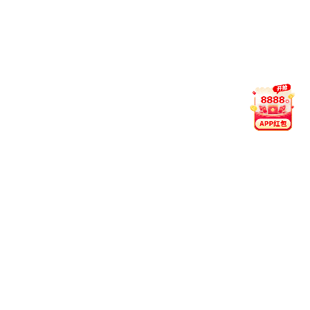
奇人物之间的比较，每一个环节都彰显着他的非凡才
能及对这项运动热爱的坚持。
展望未来，我们期待看到这位伟大的前锋继续努力拼
搏，为俱乐部乃至国家队创造更多佳绩，同时也希望
新的血液能够继承这一份光荣传统，一同推动全球足
球的发展与繁荣。无疑，穆罕默德·萨拉赫将永远铭记
在人们心中，并被视作现代足球的一段美丽传奇。
上一篇：
阿方索戴维斯将出战世界杯但尚未…
下一篇：
梅西第906球精彩进球展现个人魅