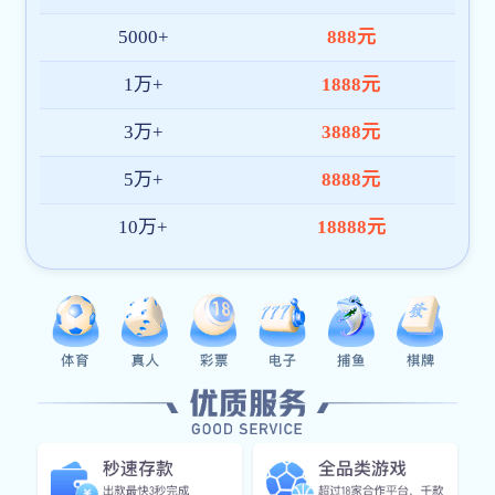
浦队史上进球最多的球员之一，也使得他在英超历史
射手榜上占据了一席之地。
除了进球数量外，萨拉赫还以191次助攻的数据证明
了他的全能性。他不仅仅是一名射手，更是一位出色
的组织者和助攻手。这样的能力使得他能够帮助队友
更好地发挥，为球队创造更多机会，进一步巩固了自
己在球队中的核心地位。
这些个人成就不仅体现了萨拉赫自身的努力与才华，
更代表着现代足球中一种新型前锋的发展趋势。他不
仅要能够进球，还要具备良好的传控能力，以及为队
友创造机会的意识，这也是如今顶级前锋必备的重要
素质。
2、对利物浦的影响