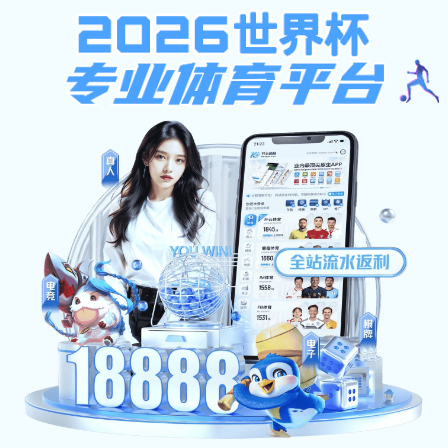
注册入口
乐鱼体育登录网页入口
APP与
网页版入口｜畅享全球体育赛
事与数据服务
欢迎访问
乐鱼体育登录网页入口
，提供全面覆
盖足球、篮球、电竞等项目的赛事资讯与数据内
容， 支持
APP下载
与
网页使用
，每日同步更新
千场比赛，聚焦热门体育内容， 助您轻松获取
赛事动态，掌握比赛节奏。