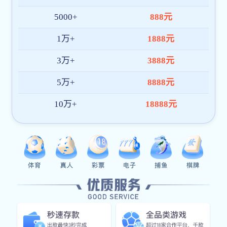
了极高的水平。他不仅能够精确地找到队友，还能在
关键时刻自己发起进攻。在第一个进球之前，他通过
一次巧妙的突破撕开了对方防线，为球队创造了良好
的机会。
此外，梅西在场上的跑动也十分积极。他时常回撤到
中场参与组织，这种灵活多变的位置使得对手难以预
测他的下一步动作。正是在这种不断移动和变化中，
梅西找到了最佳得分位置，并最终完成了他的第906
个进球。这种能力不仅展示了他的天赋，更体现出他
对于比赛节奏和局势变化的深刻理解。
更重要的是，在比赛过程中，梅西展现出的领导力也
值得关注。他鼓舞队友、指挥战术，使整个球队都充
满了斗志。在关键时刻，他总能站出来用自己的行动