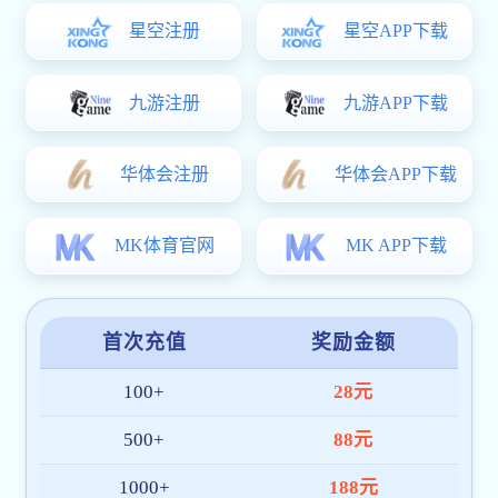
添了浓墨重彩的一笔，也展现了他在球场上的无与伦
比的魅力。在本场比赛中，梅西以其卓越的技术、敏
锐的球场意识和强大的心理素质实现了传射双响，帮
助球队取得胜利。这一切再次证明了梅西作为世界足
球巨星的地位。文章将从四个方面详细阐述这一进球
及其影响，包括梅西在比赛中的表现、他的进球技
巧、对球队的重要性，以及对年轻一代球员的启示。
通过这些内容，我们将更深入地理解梅西这位传奇人
物背后的故事，以及他如何持续激励着全球数百万足
球爱好者。
1、梅西在比赛中的表现
在本场比赛中，梅西不愧为球队的核心，他的表现可
谓是全方位的。无论是传球还是控球，梅西都展现出