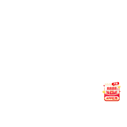
带给我们的乐趣，同时培养出更加全面发展的未来人
才，这也是体育存在意义所在。
总结：
综上所述，本次关于“梅西第906球”的讨论，不仅让我
们见证了一位传奇明星继续书写辉煌历史，同时也再
一次强调了个人魅力与团队协作之间的重要关系。从
各个方面来看，无论是技术层面还是情感层面，都彰
显出此役对于推动足球事业发展的积极影响。
希望未来能有更多像梅西这样的优秀选手涌现出来，
为全球足球注入新鲜活力。同时，他们也将继续激励
更多青少年投身于这项伟大的运动之中，共同推动足
球事业的发展，实现更高层次的人生目标！